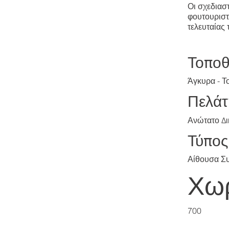
Οι σχεδιασ
φουτουριστ
τελευταίας 
Τοποθ
Άγκυρα - Τ
Πελάτ
Ανώτατο Δι
Τύπος
Αίθουσα Σ
Χωρ
700