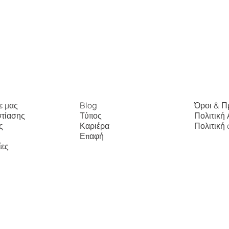
ε μας
Blog
Όροι & Π
στίασης
Τύπος
Πολιτική
ς
Καριέρα
Πολιτική 
Επαφή
ίες