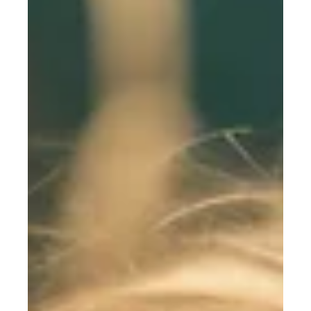
17 Ara 2024
Dijital Dönüşüm: Tiyatro ve Konser
Sahnelerinde Yenilikçi Etkiler
In recent years, the world of performing arts has
undergone a profound transformation, thanks to the
relentless march of digital technology.